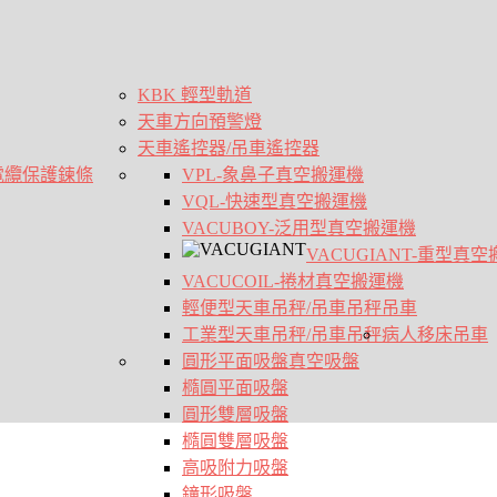
KBK 輕型軌道
天車方向預警燈
天車遙控器/吊車遙控器
電纜保護鍊條
VPL-象鼻子真空搬運機
VQL-快速型真空搬運機
VACUBOY-泛用型真空搬運機
VACUGIANT-重型真
VACUCOIL-捲材真空搬運機
輕便型天車吊秤/吊車吊秤
吊車
工業型天車吊秤/吊車吊秤
病人移床吊車
圓形平面吸盤
真空吸盤
橢圓平面吸盤
圓形雙層吸盤
橢圓雙層吸盤
高吸附力吸盤
鐘形吸盤