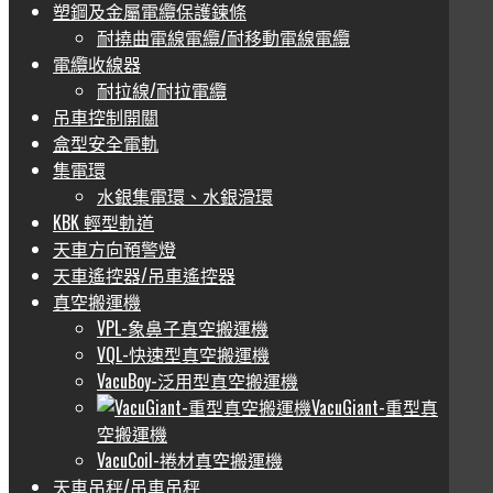
塑鋼及金屬電纜保護鍊條
耐撓曲電線電纜/耐移動電線電纜
電纜收線器
耐拉線/耐拉電纜
吊車控制開關
盒型安全電軌
集電環
水銀集電環、水銀滑環
KBK 輕型軌道
天車方向預警燈
天車遙控器/吊車遙控器
真空搬運機
VPL-象鼻子真空搬運機
VQL-快速型真空搬運機
VacuBoy-泛用型真空搬運機
VacuGiant-重型真
空搬運機
VacuCoil-捲材真空搬運機
天車吊秤/吊車吊秤