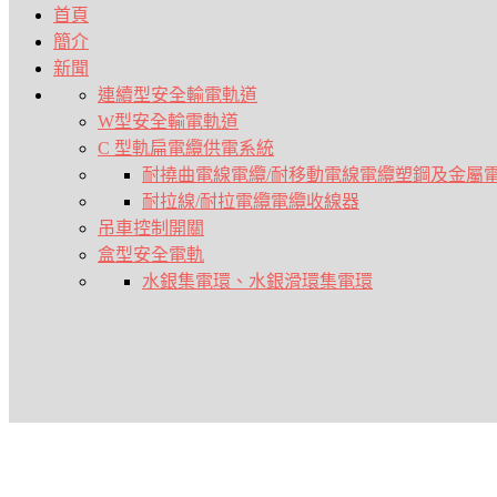
首頁
簡介
新聞
連續型安全輸電軌道
W型安全輸電軌道
C 型軌扁電纜供電系統
耐撓曲電線電纜/耐移動電線電纜
塑鋼及金屬
耐拉線/耐拉電纜
電纜收線器
吊車控制開關
盒型安全電軌
水銀集電環、水銀滑環
集電環