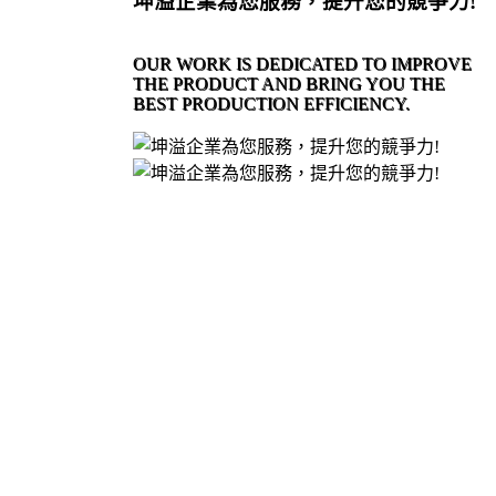
坤溢企業為您服務，提升您的競爭力!
OUR WORK IS DEDICATED TO IMPROVE
THE PRODUCT AND BRING YOU THE
BEST PRODUCTION EFFICIENCY.