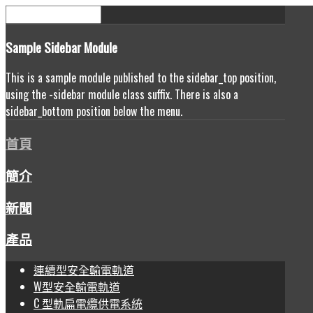
Sample
Sidebar Module
This is a sample module published to the sidebar_top position,
using the -sidebar module class suffix. There is also a
sidebar_bottom position below the menu.
首頁
簡介
新聞
產品
連續型安全輸電軌道
W型安全輸電軌道
C 型軌扁電纜供電系統