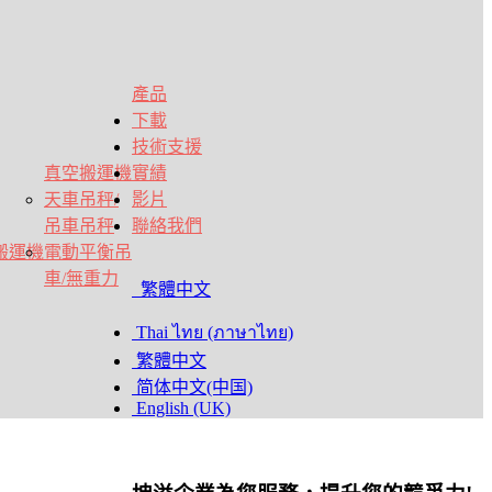
產品
下載
技術支援
真空搬運機
實績
天車吊秤/
影片
吊車吊秤
聯絡我們
空搬運機
電動平衡吊
車/無重力
繁體中文
Thai ไทย (ภาษาไทย)
繁體中文
简体中文(中国)
English (UK)