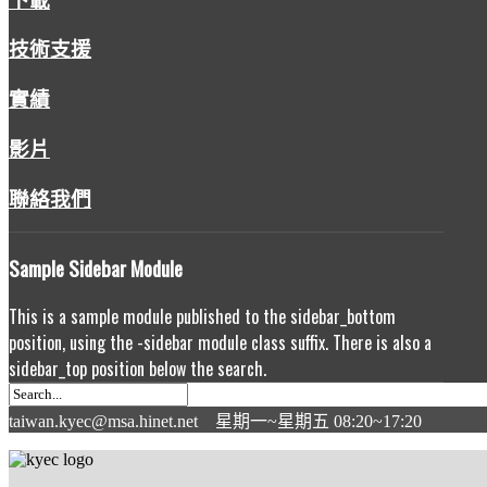
技術支援
實績
影片
聯絡我們
Sample
Sidebar Module
This is a sample module published to the sidebar_bottom
position, using the -sidebar module class suffix. There is also a
sidebar_top position below the search.
taiwan.kyec@msa.hinet.net 星期一~星期五 08:20~17:20