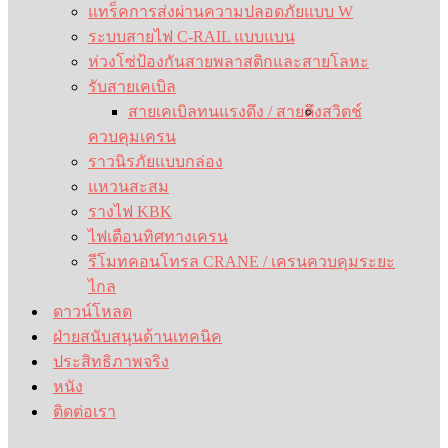
แทร็คการส่งผ่านความปลอดภัยแบบ W
ระบบสายไฟ C-RAIL แบบแบน
ห่วงโซ่ป้องกันสายพลาสติกและสายโลหะ
รับสายเคเบิล
สายเคเบิลทนแรงดึง / สายดึง
สวิตช์
ควบคุมเครน
ราวนิรภัยแบบกล่อง
แหวนสะสม
รางไฟ KBK
ไฟเตือนทิศทางเครน
รีโมทคอนโทรล CRANE / เครนควบคุมระยะ
ไกล
ดาวน์โหลด
ฝ่ายสนับสนุนด้านเทคนิค
ประสิทธิภาพจริง
หนัง
ติดต่อเรา