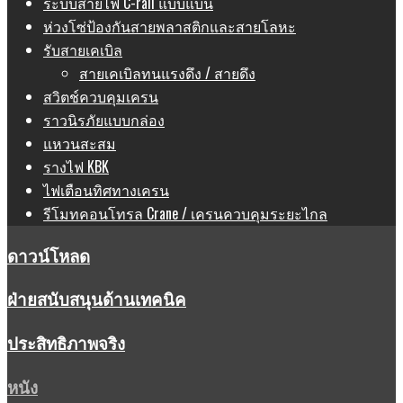
ระบบสายไฟ C-rail แบบแบน
ห่วงโซ่ป้องกันสายพลาสติกและสายโลหะ
รับสายเคเบิล
สายเคเบิลทนแรงดึง / สายดึง
สวิตช์ควบคุมเครน
ราวนิรภัยแบบกล่อง
แหวนสะสม
รางไฟ KBK
ไฟเตือนทิศทางเครน
รีโมทคอนโทรล Crane / เครนควบคุมระยะไกล
ดาวน์โหลด
ฝ่ายสนับสนุนด้านเทคนิค
ประสิทธิภาพจริง
หนัง