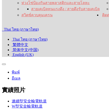
ห่วงโซ่ป้องกันสายพลาสติกและสายโลหะ
สายเคเบิลทนแรงดึง / สายดึง
รับสายเคเบิล
สวิตช์ควบคุมเครน
ติดต
Thai ไทย (ภาษาไทย)
Thai ไทย (ภาษาไทย)
繁體中文
简体中文(中国)
English (UK)
พิมพ์
อีเมล
實績照片
連續型安全輸電軌道
W型安全輸電軌道