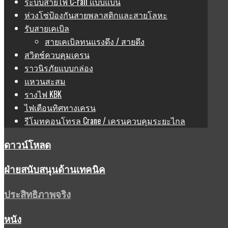
ระบบสายไฟ C-rail แบบแบน
ห่วงโซ่ป้องกันสายพลาสติกและสายโลหะ
รับสายเคเบิล
สายเคเบิลทนแรงดึง / สายดึง
สวิตช์ควบคุมเครน
ราวนิรภัยแบบกล่อง
แหวนสะสม
รางไฟ KBK
ไฟเตือนทิศทางเครน
รีโมทคอนโทรล Crane / เครนควบคุมระยะไกล
ดาวน์โหลด
ฝ่ายสนับสนุนด้านเทคนิค
ประสิทธิภาพจริง
หนัง