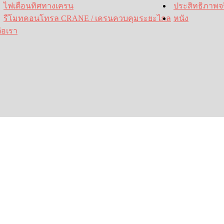
ไฟเตือนทิศทางเครน
ประสิทธิภาพจร
รีโมทคอนโทรล CRANE / เครนควบคุมระยะไกล
หนัง
่อเรา