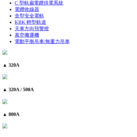
C 型軌扁電纜供電系統
電纜收線器
盒型安全電軌
KBK 輕型軌道
天車方向預警燈
真空搬運機
電動平衡吊車/無重力吊車
▲ 320A
▲ 320A / 500A
▲ 800A