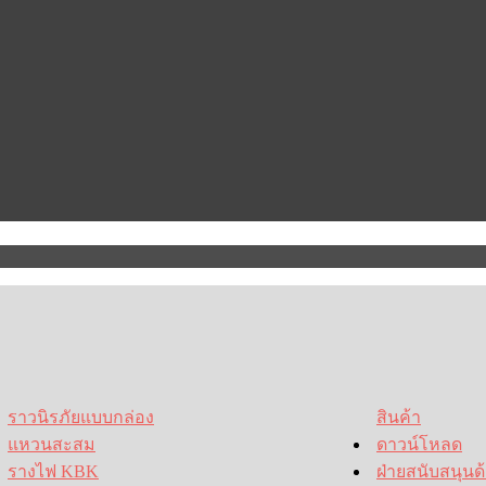
ราวนิรภัยแบบกล่อง
สินค้า
แหวนสะสม
ดาวน์โหลด
รางไฟ KBK
ฝ่ายสนับสนุนด