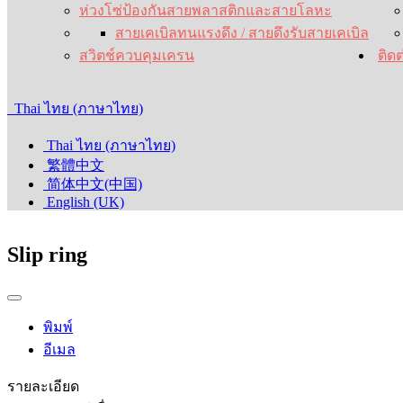
ห่วงโซ่ป้องกันสายพลาสติกและสายโลหะ
สายเคเบิลทนแรงดึง / สายดึง
รับสายเคเบิล
สวิตช์ควบคุมเครน
ติดต
Thai ไทย (ภาษาไทย)
Thai ไทย (ภาษาไทย)
繁體中文
简体中文(中国)
English (UK)
Slip ring
พิมพ์
อีเมล
รายละเอียด