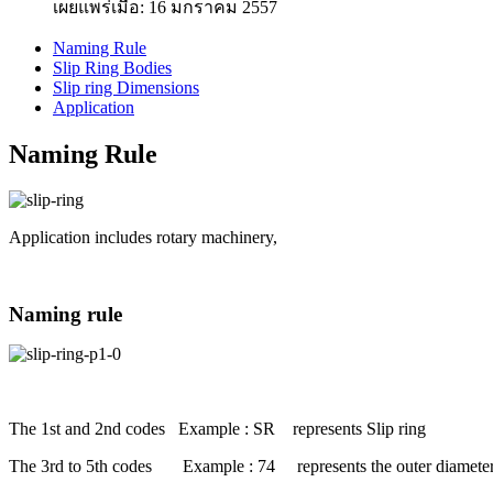
เผยแพร่เมื่อ: 16 มกราคม 2557
Naming Rule
Slip Ring Bodies
Slip ring Dimensions
Application
Naming Rule
Application includes rotary machinery,
Naming rule
The 1st and 2nd codes Example : SR represents Slip ring
The 3rd to 5th codes Example : 74 represents the outer diameter 