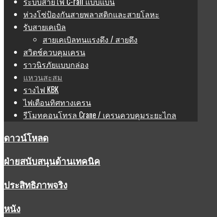
ระบบสายไฟ C-rail แบบแบน
ห่วงโซ่ป้องกันสายพลาสติกและสายโลหะ
รับสายเคเบิล
สายเคเบิลทนแรงดึง / สายดึง
สวิตช์ควบคุมเครน
ราวนิรภัยแบบกล่อง
แหวนสะสม
รางไฟ KBK
ไฟเตือนทิศทางเครน
รีโมทคอนโทรล Crane / เครนควบคุมระยะไกล
ดาวน์โหลด
ฝ่ายสนับสนุนด้านเทคนิค
ประสิทธิภาพจริง
หนัง