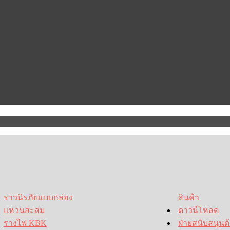
ราวนิรภัยแบบกล่อง
สินค้า
แหวนสะสม
ดาวน์โหลด
รางไฟ KBK
ฝ่ายสนับสนุนด