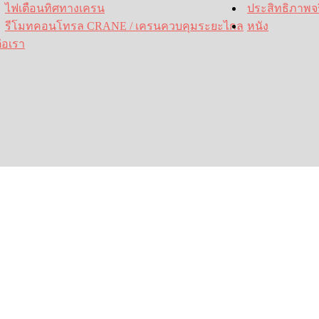
ไฟเตือนทิศทางเครน
ประสิทธิภาพจร
รีโมทคอนโทรล CRANE / เครนควบคุมระยะไกล
หนัง
่อเรา