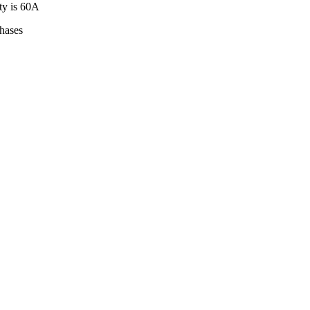
ty is 60A
hases