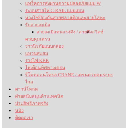
แทร็คการส่งผ่านความปลอดภัยแบบ W
ระบบสายไฟ C-RAIL แบบแบน
ห่วงโซ่ป้องกันสายพลาสติกและสายโลหะ
รับสายเคเบิล
สายเคเบิลทนแรงดึง / สายดึง
สวิตช์
ควบคุมเครน
ราวนิรภัยแบบกล่อง
แหวนสะสม
รางไฟ KBK
ไฟเตือนทิศทางเครน
รีโมทคอนโทรล CRANE / เครนควบคุมระยะ
ไกล
ดาวน์โหลด
ฝ่ายสนับสนุนด้านเทคนิค
ประสิทธิภาพจริง
หนัง
ติดต่อเรา