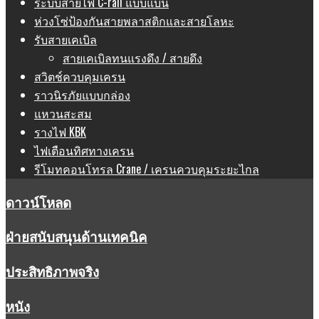
ระบบสายไฟ C-rail แบบแบน
ห่วงโซ่ป้องกันสายพลาสติกและสายโลหะ
รับสายเคเบิล
สายเคเบิลทนแรงดึง / สายดึง
สวิตช์ควบคุมเครน
ราวนิรภัยแบบกล่อง
แหวนสะสม
รางไฟ KBK
ไฟเตือนทิศทางเครน
รีโมทคอนโทรล Crane / เครนควบคุมระยะไกล
ดาวน์โหลด
ฝ่ายสนับสนุนด้านเทคนิค
ประสิทธิภาพจริง
หนัง